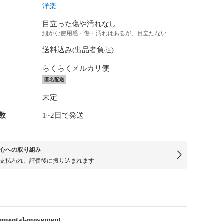
洋楽
目立った傷や汚れなし
細かな使用感・傷・汚れはあるが、目立たない
送料込み(出品者負担)
らくらくメルカリ便
匿名配送
未定
数
1~2日で発送
心への取り組み
支払われ、評価後に振り込まれます
mental-movement