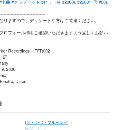
#名曲
#クラブヒット
#ヒット曲
#2000s
#2000年代
#00s
-------------------------------

なりますので、デリケートな方はご遠慮ください。

プロフィール欄をご確認いただきますよう宜しくお願い
cker Recordings – TFR002

12"

any

9, 2006

nic

Electro, Disco
前
報
CD・DVD・ブルーレイ
レコード