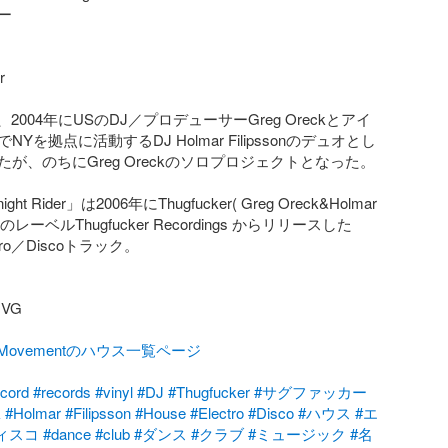




erは、2004年にUSのDJ／プロデューサーGreg Oreckとアイ
Yを拠点に活動するDJ Holmar Filipssonのデュオとし
が、のちにGreg Oreckのソロプロジェクトとなった。

night Rider」は2006年にThugfucker( Greg Oreck&Holmar 
)自身のレーベルThugfucker Recordings からリリースした
tro／Discoトラック。

G

talMovementのハウス一覧ページ
ecord
#records
#vinyl
#DJ
#Thugfucker
#サグファッカー
k
#Holmar
#Filipsson
#House
#Electro
#Disco
#ハウス
#エ
ィスコ
#dance
#club
#ダンス
#クラブ
#ミュージック
#名