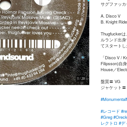
サグファッカー
A. Disco V

B. Knight Rider
Thugfuck
ルランド出身でN
てスタートした
「Disco V / K
Filipsson
House／Elec
1
/
20
盤質〓 VG

ジャケット〓 V
#Monumen
#レコード
#r
#Greg
#Orec
レクトロ
#デ