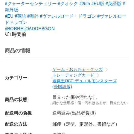
#クォーターセンチュリー
#クオシク
#25th
#EU版
#英語版
#
海外版
#EU
#英語
#海外
#ヴァレルロード・ドラゴン
#ヴァレルロー
ドドラゴン
#BORRELOADDRAGON
1時間前
商品の情報
ゲーム・おもちゃ・グッズ
トレーディングカード
カテゴリー
遊戯王OCG デュエルモンスターズ
(外国語版)
目立った傷や汚れなし
商品の状態
細かな使用感・傷・汚れはあるが、目立たない
配送料の負担
送料込み(出品者負担)
配送の方法
郵便（定型、定形外、書留など）