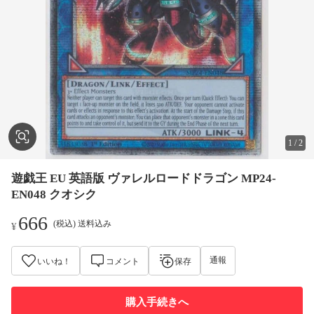
1
/
2
遊戯王 EU 英語版 ヴァレルロードドラゴン MP24-
EN048 クオシク
666
(税込) 送料込み
¥
通報
いいね！
コメント
保存
購入手続きへ