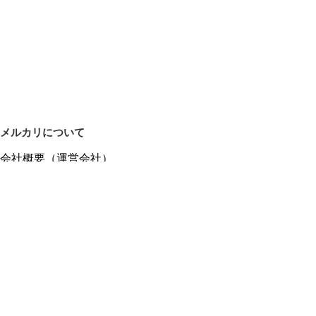
メルカリについて
会社概要（運営会社）
採用情報
プレスリリース
公式ブログ
プレスキット
メルカリUS
メルカリShops
m department（エムデパ）
ヘルプ
ヘルプセンター（ガイド・お問い合わせ）