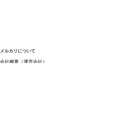
メルカリについて
会社概要（運営会社）
採用情報
プレスリリース
公式ブログ
プレスキット
メルカリUS
メルカリShops
m department（エムデパ）
ヘルプ
ヘルプセンター（ガイド・お問い合わせ）
メルカリShopsでショップを開設する