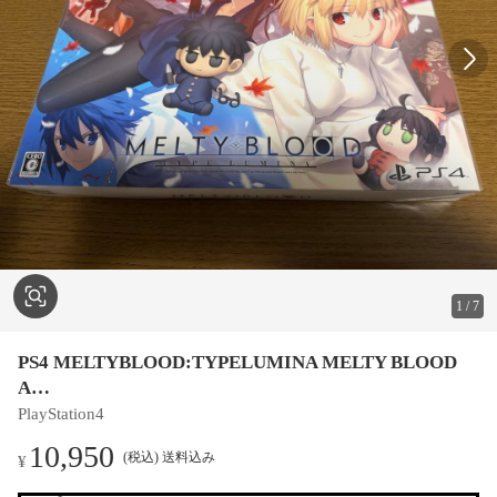
1
/
7
PS4 MELTYBLOOD:TYPELUMINA MELTY BLOOD
A…
PlayStation4
10,950
(税込) 送料込み
¥