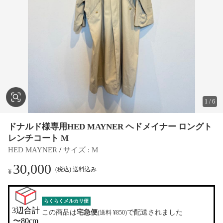
1
/
6
ドナルド様専用HED MAYNER ヘドメイナー ロングト
レンチコート M
 / 
HED MAYNER
サイズ
 : 
M
30,000
(税込) 送料込み
¥
らくらくメルカリ便
3辺合計

この商品は
宅急便
で配送されました
(送料 ¥850)
〜80cm