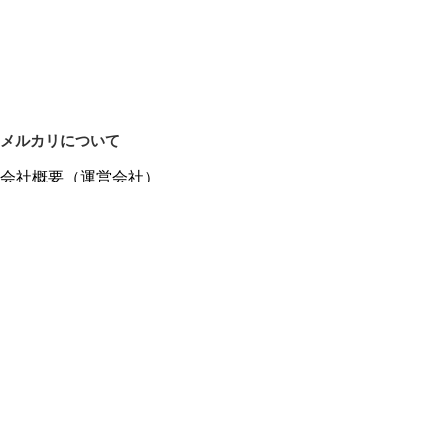
メルカリについて
会社概要（運営会社）
採用情報
プレスリリース
公式ブログ
プレスキット
メルカリUS
メルカリShops
m department（エムデパ）
ヘルプ
ヘルプセンター（ガイド・お問い合わせ）
メルカリShopsでショップを開設する
メルカリShops ショップ管理画面にログイン
メルカリShops出店者向けガイド