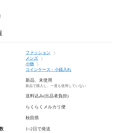
前
報
ファッション
メンズ
小物
コインケース・小銭入れ
新品、未使用
新品で購入し、一度も使用していない
送料込み(出品者負担)
らくらくメルカリ便
秋田県
数
1~2日で発送