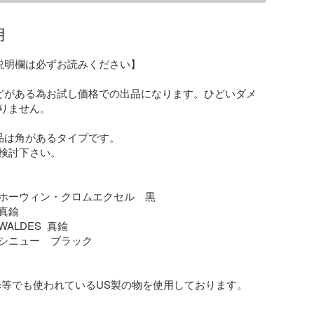
明
説明欄は必ずお読みください】

どがある為お試し価格での出品になります。ひどいダメ
りません。

品は角があるタイプです。

検討下さい。

ホーウィン・クロムエクセル　黒

真鍮　

LDES  真鍮

シニュー　ブラック

tc等でも使われているUS製の物を使用しております。
