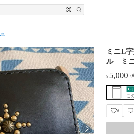
入れ
ミニL
ル ミ
5,000
(
¥
らく
こ
6