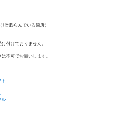
m（1番膨らんでいる箇所）

受け付けておりません。

きは不可でお願いします。

フト
ス
セル