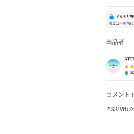
メルカリ安
お金は事務局に
出品者
コメント (
※売り切れの