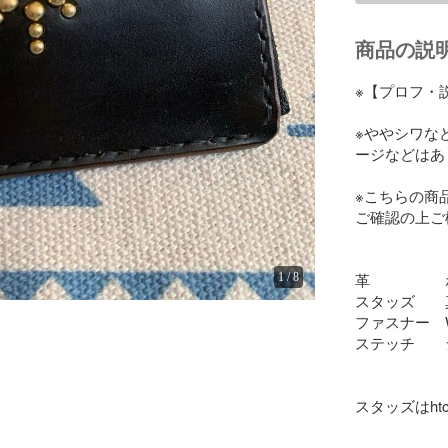
商品の説
※【プロフ・
※ややシワな
ージなどはあ
※こちらの商
ご確認の上ご
革　　　　　
1
/
8
スタッズ　　
ファスナー　WA
ステッチ　　
スタッズはh