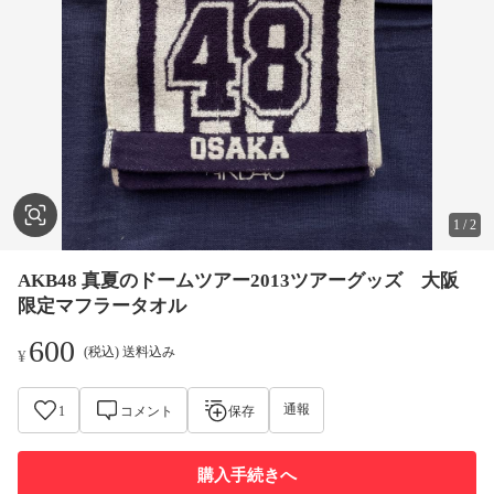
1
/
2
AKB48 真夏のドームツアー2013ツアーグッズ 大阪
限定マフラータオル
600
(税込) 送料込み
¥
通報
1
コメント
保存
購入手続きへ