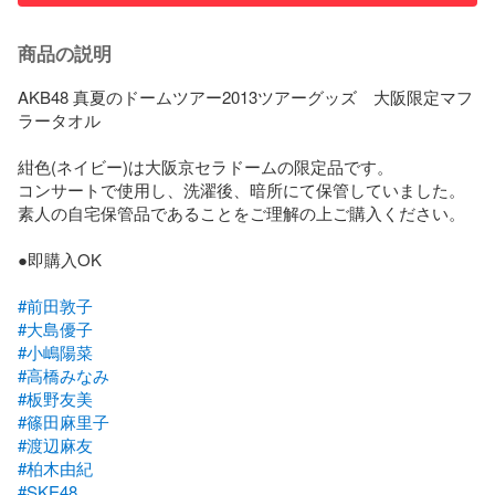
商品の説明
AKB48 真夏のドームツアー2013ツアーグッズ　大阪限定マフ
ラータオル

紺色(ネイビー)は大阪京セラドームの限定品です。

コンサートで使用し、洗濯後、暗所にて保管していました。

素人の自宅保管品であることをご理解の上ご購入ください。

●即購入OK

#前田敦子
#大島優子
#小嶋陽菜
#高橋みなみ
#板野友美
#篠田麻里子
#渡辺麻友
#柏木由紀
#SKE48