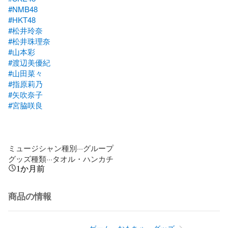
#NMB48
#HKT48
#松井玲奈
#松井珠理奈
#山本彩
#渡辺美優紀
#山田菜々
#指原莉乃
#矢吹奈子
#宮脇咲良
ミュージシャン種別···グループ

グッズ種類···タオル・ハンカチ
1か月前
商品の情報