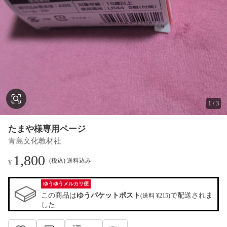
1
/
3
たまや様専用ページ
青島文化教材社
1,800
(税込) 送料込み
¥
ゆうゆうメルカリ便
この商品は
ゆうパケットポスト
で配送されま
(送料 ¥215)
した