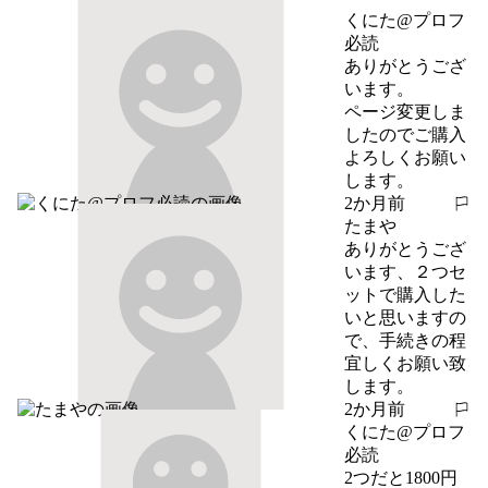
くにた@プロフ
必読
ありがとうござ
います。

ページ変更しま
したのでご購入
よろしくお願い
します。
2か月前
報告する
たまや
ありがとうござ
います、２つセ
ットで購入した
いと思いますの
で、手続きの程
宜しくお願い致
します。
2か月前
報告する
くにた@プロフ
必読
2つだと1800円