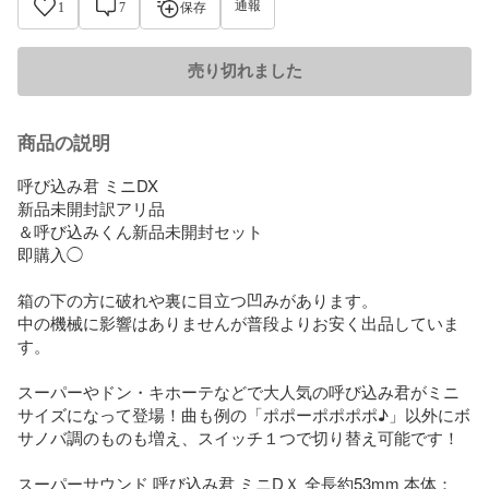
通報
1
7
保存
売り切れました
商品の説明
呼び込み君 ミニDX

新品未開封訳アリ品

＆呼び込みくん新品未開封セット

即購入◯　

箱の下の方に破れや裏に目立つ凹みがあります。

中の機械に影響はありませんが普段よりお安く出品していま
す。

スーパーやドン・キホーテなどで大人気の呼び込み君がミニ
サイズになって登場！曲も例の「ポポーポポポポ♪」以外にボ
サノバ調のものも増え、スイッチ１つで切り替え可能です！

スーパーサウンド 呼び込み君 ミニDＸ 全長約53mm 本体：