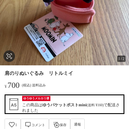
1
/
2
肩のりぬいぐるみ リトルミイ
700
(税込) 送料込み
¥
ゆうゆうメルカリ便
この商品は
ゆうパケットポストmini
で配送さ
(送料 ¥160)
れました
通報
1
コメント
保存