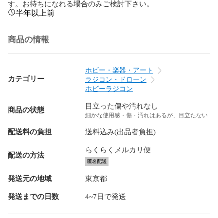
す。お待ちになれる場合のみご検討下さい。
半年以上前
商品の情報
ホビー・楽器・アート
カテゴリー
ラジコン・ドローン
ホビーラジコン
目立った傷や汚れなし
商品の状態
細かな使用感・傷・汚れはあるが、目立たない
配送料の負担
送料込み(出品者負担)
らくらくメルカリ便
配送の方法
匿名配送
発送元の地域
東京都
発送までの日数
4~7日で発送