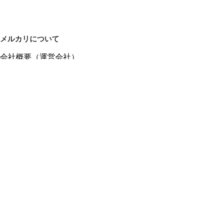
メルカリについて
会社概要（運営会社）
採用情報
プレスリリース
公式ブログ
プレスキット
メルカリUS
メルカリShops
m department（エムデパ）
ヘルプ
ヘルプセンター（ガイド・お問い合わせ）
メルカリShopsでショップを開設する
メルカリShops ショップ管理画面にログイン
メルカリShops出店者向けガイド
お問い合わせ一覧
フリーワードから商品をさがす
プライバシーと利用規約