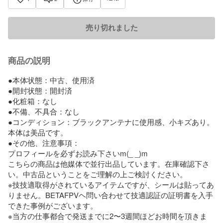
売り切れました
商品の説明
●本体状態：中古、使用済

●開封状態：開封済

●化粧箱：なし

●不備、不具合：なし

●コンディション：ブラックアンテナに使用感、小キズあり。
本体は美品です。

●その他、注意事項：

プロフィールを必ずお読み下さいm(_ _)m

こちらの商品は他媒体で並行出品しています。在庫確認下さ
い。中古品ということをご理解の上ご検討ください。

※技技適取得がされているアイテムですが、シールは貼ってあ
りません。BETAFPVヘ問い合わせて技適認証の証明書を入手
できた事例がございます。

※当方の仕事都合で発送までに2〜3週間ほどお時間を頂きま