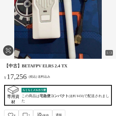
1
/
3
【中古】BETAFPV ELRS 2.4 TX
17,256
(税込) 送料込み
¥
らくらくメルカリ便
この商品は
宅急便コンパクト
で配送されまし
専用資
(送料 ¥450)
た
材
通報
4
2
保存