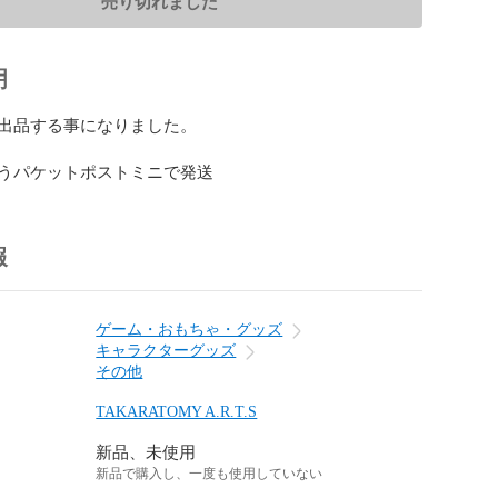
売り切れました
明
出品する事になりました。

うパケットポストミニで発送
報
ゲーム・おもちゃ・グッズ
キャラクターグッズ
その他
TAKARATOMY A.R.T.S
新品、未使用
新品で購入し、一度も使用していない