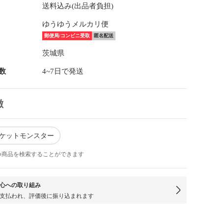
送料込み(出品者負担)
ゆうゆうメルカリ便
郵便局/コンビニ受取
匿名配送
茨城県
数
4~7日で発送
徴
ポケットモンスター
つ商品を検索することができます
心への取り組み
支払われ、評価後に振り込まれます