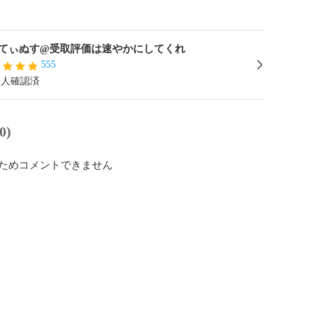
てぃぬす@受取評価は速やかにしてくれ
555
本人確認済
0)
ためコメントできません