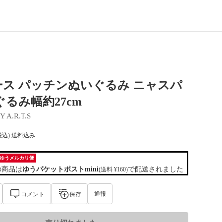
ス パッチンぬいぐるみ ニャスパ
ぐるみ幅約27cm
 A.R.T.S
税込) 送料込み
ゆうメルカリ便
の商品は
ゆうパケットポストmini
で配送されました
(送料 ¥160)
通報
コメント
保存