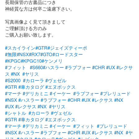
長期保管の古書品につき  

神経質な方は何卒ご遠慮下さい。

写真画像よく見て頂きまして

ご理解頂ける方のみ

ご購入お願い致します。

#スカイライン
#GTR
#ジェイズティーポ
#無限
#NSX
#RX7
#GTO
#ロードスター
#KPGC
#KPGC10
#ケンメリ
#フィット
#S660
#ハスラー
#ラブフォー
#CHR
#UX
#レクサ
ス
#NX
#ヤリス
#S2000
#カローラ
#ヴェゼル
#GTR
#車カタログ
#エヌボックス
#マーチ
#デリカミニ
#イーケー
#ラブフォー
#プレリュード
#NSX
#ハスラー
#ラブフォー
#CHR
#UX
#レクサス
#NX
#UX
#レクサス
#NX
#ヤリス
#シャトル
#カローラ
#ヴェゼル
#GTR
#車カタログ
#エヌボックス
#マーチ
#デリカミニ
#イーケー
#フィット
#プレリュード
#NSX
#ハスラー
#ラブフォー
#CHR
#UX
#レクサス
#NX
#ヤ
リス
#クロス
#カローラ
#ヴェゼル
#シビック