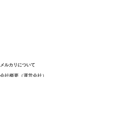
メルカリについて
会社概要（運営会社）
採用情報
プレスリリース
公式ブログ
プレスキット
メルカリUS
メルカリShops
m department（エムデパ）
ヘルプ