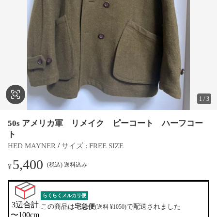
1
/
3
50s アメリカ軍 リメイク ピーコート ハーフコー
ト
 / 
HED MAYNER
サイズ
 : 
FREE SIZE
5,400
(税込) 送料込み
¥
らくらくメルカリ便
3辺合計

この商品は
宅急便
で配送されました
(送料 ¥1050)
〜100cm