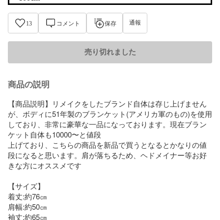
通報
13
コメント
保存
売り切れました
商品の説明
【商品説明】リメイクをしたブランド自体は存じ上げません
が、ボディに51年製のブランケット(アメリカ軍のもの)を使用
しており、非常に豪華な一品になっております。現在ブラン
ケット自体も10000〜と値段

上げており、こちらの商品を新品で買うとなるとかなりの値
段になると思います。肩が落ちるため、ヘドメイナー等お好
きな方にオススメです

【サイズ】

着丈:約76㎝

肩幅:約50㎝

袖丈:約65㎝
