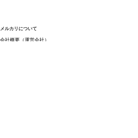
メルカリについて
会社概要（運営会社）
採用情報
プレスリリース
公式ブログ
プレスキット
メルカリUS
メルカリShops
m department（エムデパ）
ヘルプ
ヘルプセンター（ガイド・お問い合わせ）
メルカリShopsでショップを開設する
メルカリShops ショップ管理画面にログイン
メルカリShops出店者向けガイド
お問い合わせ一覧
フリーワードから商品をさがす