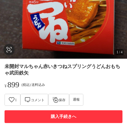
1
/
4
未開封マルちゃん赤いきつねスプリングうどんおもち
ゃ武田鉄矢
899
(税込) 送料込み
¥
通報
1
コメント
保存
購入手続きへ