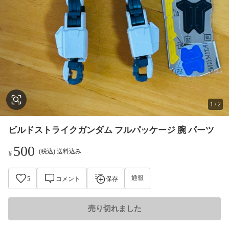
1
/
2
ビルドストライクガンダム フルパッケージ 腕 パーツ
500
(税込) 送料込み
¥
通報
5
コメント
保存
売り切れました