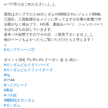
※バラ売りはごめんなさい_(._.)_

普段はガンプラだとsdガンダムやBB戦士やレジェンドBB物、
三国伝、三国創傑伝をメインに作ってますが仕事の影響で作
る暇がなく積みプラ、HG系、素組みパーツ、ジャンクパーツ
をぼちぼち出品していきます。

基本パチ組勢ですのでその点、ご留意下さいませ_(._.)_

他のページもよかったらご覧いただけたらと存じます！

#ガンプラページ①
#ガンダムビルドダイバーズ
#ガンダムビルドファイターズ
#hg
#1
#ハイグレード
#素組
#パチ組
#機動戦士ガンダム
#ガンダム