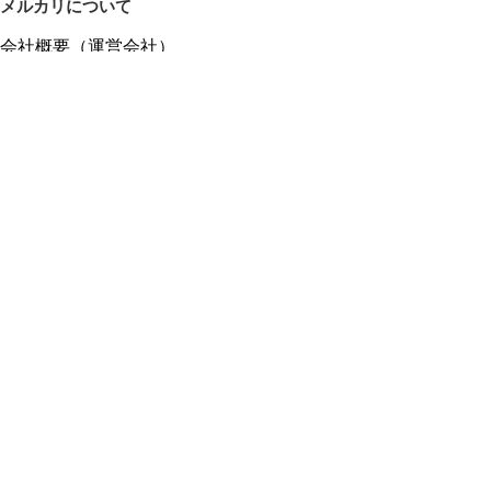
メルカリについて
会社概要（運営会社）
採用情報
プレスリリース
公式ブログ
プレスキット
メルカリUS
メルカリShops
m department（エムデパ）
ヘルプ
ヘルプセンター（ガイド・お問い合わせ）
メルカリShopsでショップを開設する
メルカリShops ショップ管理画面にログイン
メルカリShops出店者向けガイド
お問い合わせ一覧
フリーワードから商品をさがす
プライバシーと利用規約
メルカリ利用規約
メルカリShops利用規約