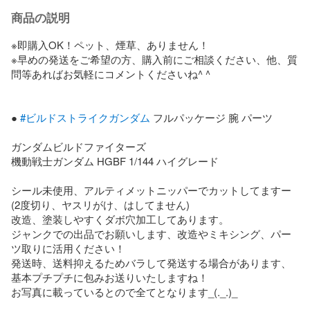
商品の説明
※即購入OK！ペット、煙草、ありません！

※早めの発送をご希望の方、購入前にご相談ください、他、質
問等あればお気軽にコメントくださいね^ ^

● 
#ビルドストライクガンダム
 フルパッケージ 腕 パーツ

ガンダムビルドファイターズ

機動戦士ガンダム HGBF 1/144 ハイグレード

シール未使用、アルティメットニッパーでカットしてますー
(2度切り、ヤスリがけ、はしてません)

改造、塗装しやすくダボ穴加工してあります。

ジャンクでの出品でお願いします、改造やミキシング、パー
ツ取りに活用ください！

発送時、送料抑えるためバラして発送する場合があります、
基本プチプチに包みお送りいたしますね！

お写真に載っているとので全てとなります_(._.)_
