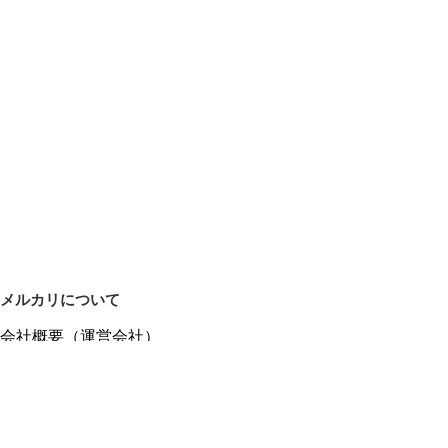
メルカリについて
会社概要（運営会社）
採用情報
プレスリリース
公式ブログ
プレスキット
メルカリUS