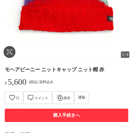
1
/
4
モヘアビーニー ニットキャップ ニット帽 赤
5,600
(税込) 送料込み
¥
通報
12
コメント
保存
購入手続きへ