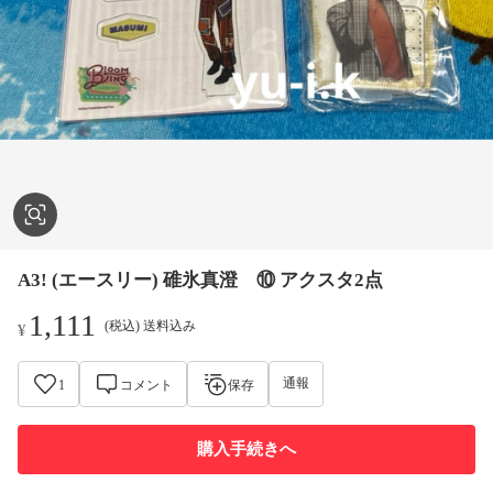
A3! (エースリー) 碓氷真澄 ⑩ アクスタ2点
1,111
(税込) 送料込み
¥
通報
1
コメント
保存
購入手続きへ