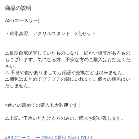
商品の説明
A3! (エースリー)

・碓氷真澄　アクリルスタンド　2点セット

⚠️長期自宅保管していたものになり、細かい傷等があるもの
もございます。気になる方、不安な方のご購入はお控えくだ
さい。

⚠️ 不良や傷がありましても保証や交換などは出来ません。

⚠️梱包はまとめてプチプチの袋にいれます。個々の梱包はい
たしません。

○他との纏めての購入も大歓迎です！

⚠️上記ご了承いただける方のみのご購入お願い致します。

#A3
#エースリー
#春組
#夏組
#秋組
#冬組