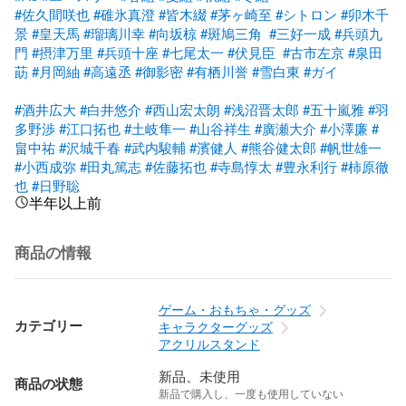
#佐久間咲也
#碓氷真澄
#皆木綴
#茅ヶ崎至
#シトロン
#卯木千
景
#皇天馬
#瑠璃川幸
#向坂椋
#斑鳩三角
#三好一成
#兵頭九
門
#摂津万里
#兵頭十座
#七尾太一
#伏見臣
#古市左京
#泉田
莇
#月岡紬
#高遠丞
#御影密
#有栖川誉
#雪白東
#ガイ
#酒井広大
#白井悠介
#西山宏太朗
#浅沼晋太郎
#五十嵐雅
#羽
多野渉
#江口拓也
#土岐隼一
#山谷祥生
#廣瀬大介
#小澤廉
#
畠中祐
#沢城千春
#武内駿輔
#濱健人
#熊谷健太郎
#帆世雄一
#小西成弥
#田丸篤志
#佐藤拓也
#寺島惇太
#豊永利行
#柿原徹
也
#日野聡
半年以上前
商品の情報
ゲーム・おもちゃ・グッズ
カテゴリー
キャラクターグッズ
アクリルスタンド
新品、未使用
商品の状態
新品で購入し、一度も使用していない