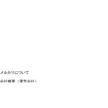
メルカリについて
会社概要（運営会社）
採用情報
プレスリリース
公式ブログ
プレスキット
メルカリUS