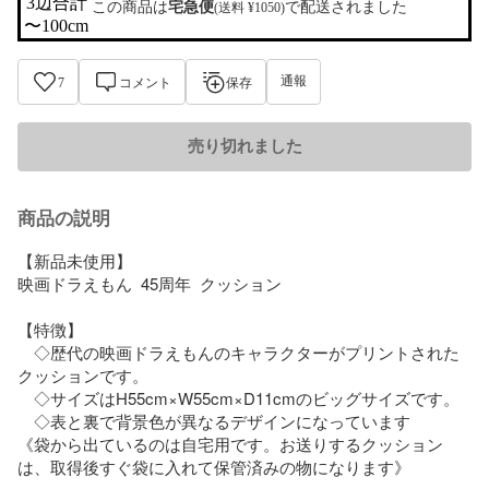
3辺合計

この商品は
宅急便
で配送されました
(送料 ¥1050)
〜100cm
通報
7
コメント
保存
売り切れました
商品の説明
【新品未使用】

映画ドラえもん  45周年  クッション

【特徴】

　◇歴代の映画ドラえもんのキャラクターがプリントされた
クッションです。﻿

　◇サイズはH55cm×W55cm×D11cmのビッグサイズです。﻿

　◇表と裏で背景色が異なるデザインになっています

《袋から出ているのは自宅用です。お送りするクッション
は、取得後すぐ袋に入れて保管済みの物になります》
