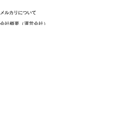
メルカリについて
会社概要（運営会社）
採用情報
プレスリリース
公式ブログ
プレスキット
メルカリUS
メルカリShops
m department（エムデパ）
ヘルプ
ヘルプセンター（ガイド・お問い合わせ）
メルカリShopsでショップを開設する
メルカリShops ショップ管理画面にログイン
メルカリShops出店者向けガイド
お問い合わせ一覧
フリーワードから商品をさがす
プライバシーと利用規約
メルカリ利用規約