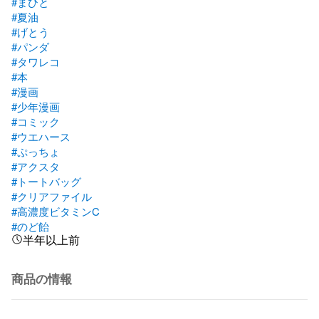
#まひと
#夏油
#げとう
#パンダ
#タワレコ
#本
#漫画
#少年漫画
#コミック
#ウエハース
#ぷっちょ
#アクスタ
#トートバッグ
#クリアファイル
#高濃度ビタミンC
#のど飴
半年以上前
商品の情報