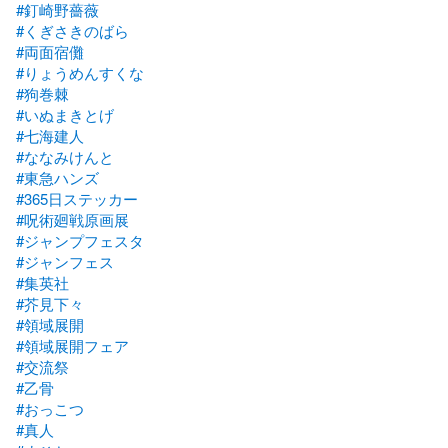
#釘崎野薔薇
#くぎさきのばら
#両面宿儺
#りょうめんすくな
#狗巻棘
#いぬまきとげ
#七海建人
#ななみけんと
#東急ハンズ
#365日ステッカー
#呪術廻戦原画展
#ジャンプフェスタ
#ジャンフェス
#集英社
#芥見下々
#領域展開
#領域展開フェア
#交流祭
#乙骨
#おっこつ
#真人