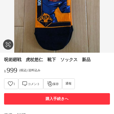
呪術廻戦 虎杖悠仁 靴下 ソックス 新品
999
(税込) 送料込み
¥
通報
1
コメント
保存
購入手続きへ