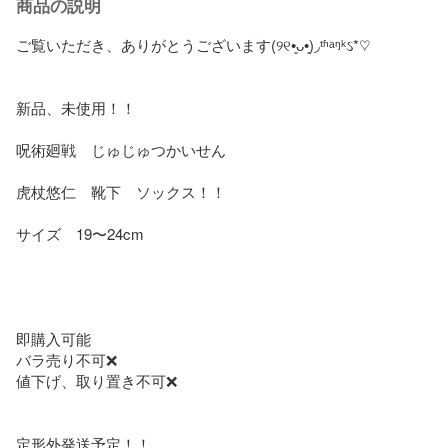
商品の説明
ご覧いただき、ありがとうございます(୨୧•͈ᴗ•͈)◞ᵗʱᵃᵑᵏઽ*♡

新品、未使用！！

呪術廻戦　じゅじゅつかいせん　

虎杖悠仁　靴下　ソックス！！

サイズ　19〜24cm

即購入可能

バラ売り不可❌

値下げ、取り置き不可❌

定形外発送予定！！
