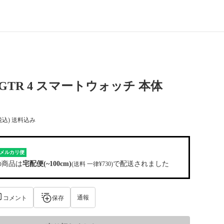
it GTR 4 スマートウォッチ 本体
税込) 送料込み
メルカリ便
の商品は
宅配便(~100cm)
で配送されました
(送料 一律¥730)
通報
コメント
保存