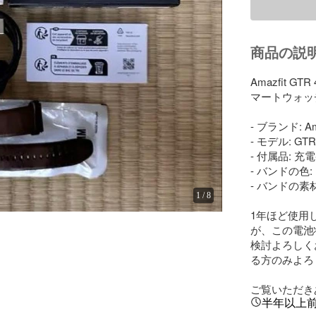
商品の説
Amazfit
マートウォッ
- ブランド: Ama
- モデル: GTR 
- 付属品: 
- バンドの色:
- バンドの素材
1
/
8
1年ほど使用
が、この電池
検討よろしく
る方のみよろ
ご覧いただき
半年以上