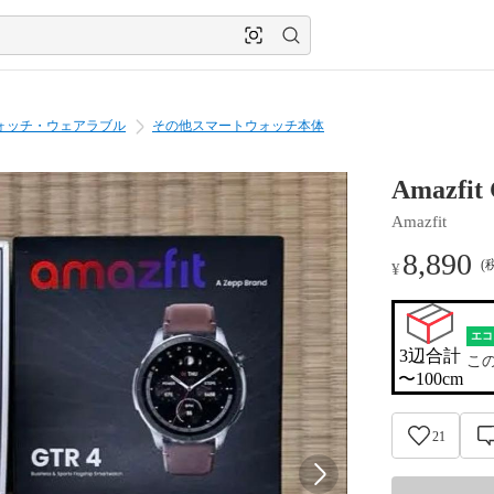
ォッチ・ウェアラブル
その他スマートウォッチ本体
Amazf
Amazfit
8,890
(
¥
エコ
3辺合計

こ
〜100cm
21