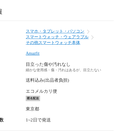
報
スマホ・タブレット・パソコン
スマートウォッチ・ウェアラブル
その他スマートウォッチ本体
Amazfit
目立った傷や汚れなし
細かな使用感・傷・汚れはあるが、目立たない
送料込み(出品者負担)
エコメルカリ便
匿名配送
東京都
数
1~2日で発送