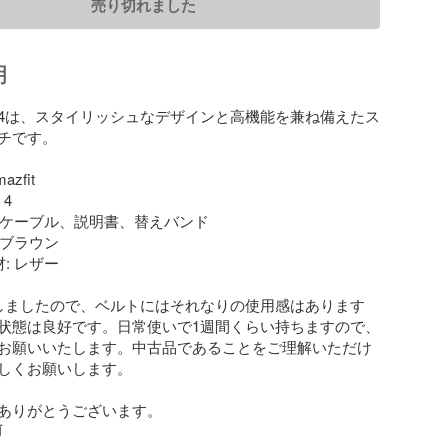
売り切れました
明
 GTR 4は、スタイリッシュなデザインと高機能を兼ね備えたス
チです。

zfit

4

充電ケーブル、説明書、替えバンド

 ブラウン

: レザー

しましたので、ベルトにはそれなりの使用感はあります
状態は良好です。日常使いで1週間くらい持ちますので、
お願いいたします。中古品であることをご理解いただけ
しくお願いします。

ありがとうございます。
前