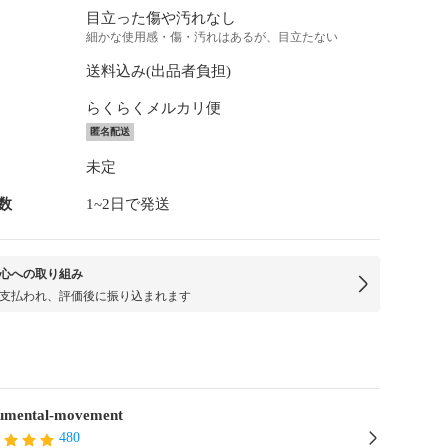
目立った傷や汚れなし
細かな使用感・傷・汚れはあるが、目立たない
送料込み(出品者負担)
らくらくメルカリ便
匿名配送
未定
数
1~2日で発送
心への取り組み
支払われ、評価後に振り込まれます
mental-movement
480