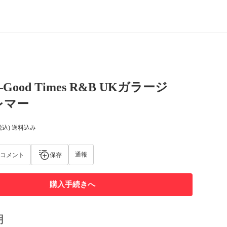
 –Good Times R&B UKガラージ
 レマー
税込) 送料込み
通報
コメント
保存
購入手続きへ
明