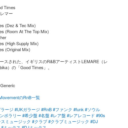
d Times

  レマー

s (Dez & Tec Mix)

s (Room At The Top Mix)

her

s (High Supply Mix)

 (Original Mix)

リースされた、イギリスのR&BアーティストLEMARE（レ
bika）の「Good Times」。

neric

lMovementのRnB一覧
ガラージ
#UKガラージ
#RnB
#ファンク
#funk
#ソウル
テンポラリー
#希少盤
#名盤
#レア盤
#レアレコード
#90s
ンスミュージック
#クラブ
#クラブミュージック
#DJ
#ミックス
#DJミックス