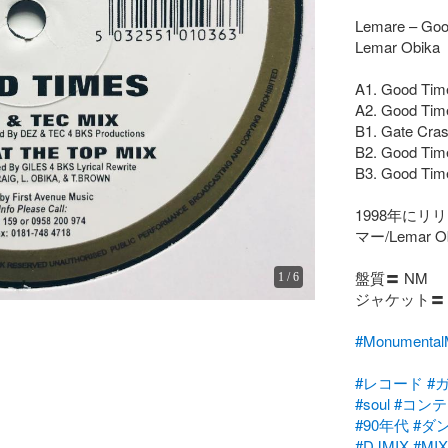
Lemare – Goo
Lemar Obika
A1. Good Time
A2. Good Time
B1. Gate Cras
B2. Good Time
B3. Good Times
1998年にリ
マー/Lemar O
盤質〓 NM

1
/
6
ジャケット〓 Ge
#Monumenta
#レコード
#
#soul
#コン
#90年代
#ダ
#DJMIX
#MIX