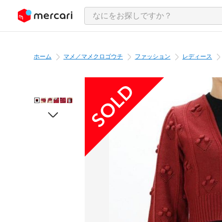
ンツにスキップ
ホーム
マメ／マメクロゴウチ
ファッション
レディース