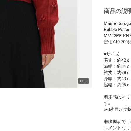
商品の説
Mame Kuro
Bubble Patter
MM22PF-KN7
定価¥40,700(
◾️サイズ

着丈：約42ｃ
肩幅：約34ｃ
袖丈：約66ｃ
身幅：約43ｃ
1
/
10
裾幅：約25ｃ
着用感はあり
す。

2-8枚目が実
非喫煙者で、
コメントなし