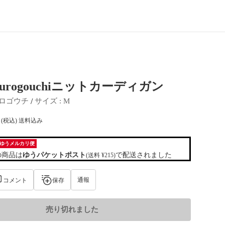
Kurogouchiニットカーディガン
 / 
ロゴウチ
サイズ
 : 
M
(税込) 送料込み
ゆうメルカリ便
の商品は
ゆうパケットポスト
で配送されました
(送料 ¥215)
通報
コメント
保存
売り切れました