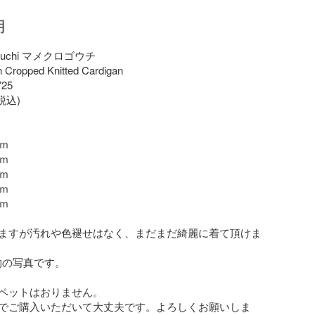
明
gouchi マメクロゴウチ

n Cropped Knitted Cardigan

25

税込)

ｍ

ｍ

ｍ

ｍ

ｍ

ますが汚れや色褪せはなく、まだまだ綺麗に着て頂けま
物の写真です。

ペットはおりません。

でご購入いただいて大丈夫です。よろしくお願いしま