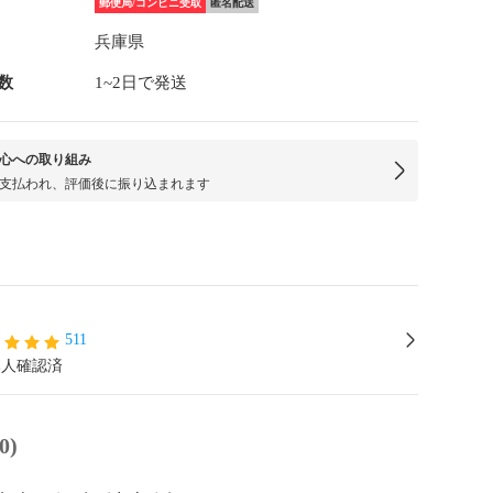
郵便局/コンビニ受取
匿名配送
兵庫県
数
1~2日で発送
心への取り組み
支払われ、評価後に振り込まれます
511
本人確認済
0)