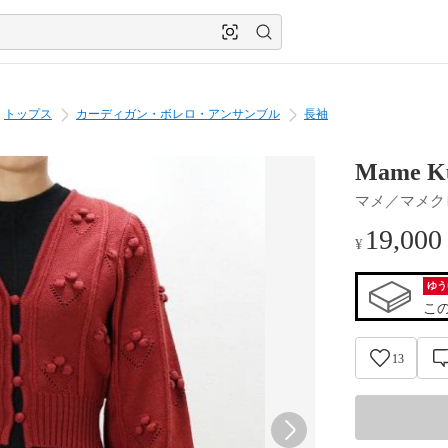
トップス
カーディガン・ボレロ・アンサンブル
長袖
Mame 
マメ／マメク
19,000
¥
ゆう
こ
13