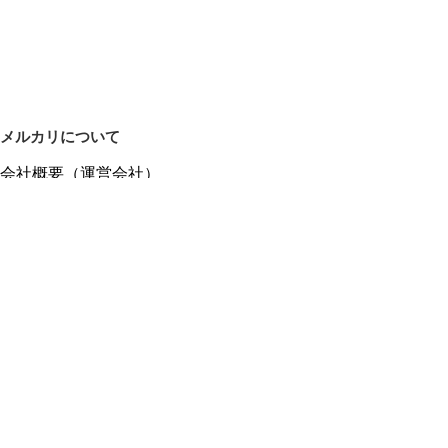
メルカリについて
会社概要（運営会社）
採用情報
プレスリリース
公式ブログ
プレスキット
メルカリUS
メルカリShops
m department（エムデパ）
ヘルプ
ヘルプセンター（ガイド・お問い合わせ）
メルカリShopsでショップを開設する
メルカリShops ショップ管理画面にログイン
メルカリShops出店者向けガイド