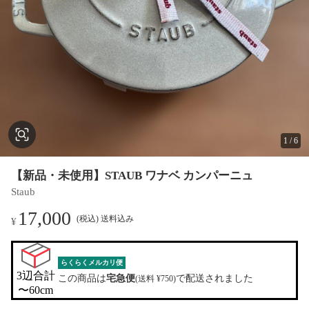
1
/
6
【新品・未使用】STAUB ワナベ カンパーニュ
Staub
17,000
(税込) 送料込み
¥
らくらくメルカリ便
3辺合計

この商品は
宅急便
で配送されました
(送料 ¥750)
〜60cm