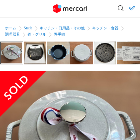
ホーム
Staub
キッチン・日用品・その他
キッチン・食器
調理器具
鍋・グリル
両手鍋