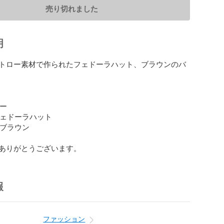
売り切れました
明
トロー素材で作られたフェドーラハット、ブラウンのバ
ー

フェドーラハット

 ブラウン

ありがとうございます。
報
ファッション