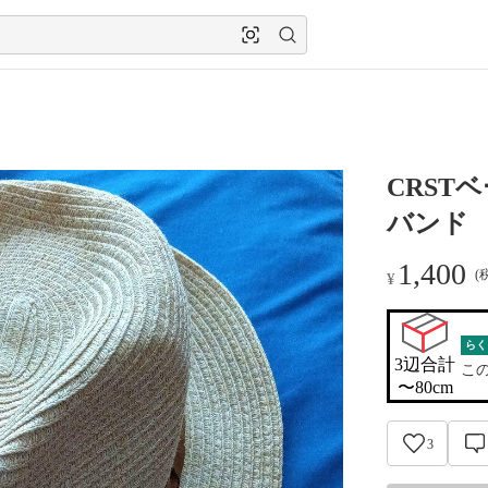
CRST
バンド
1,400
(
¥
らく
3辺合計

こ
〜80cm
3