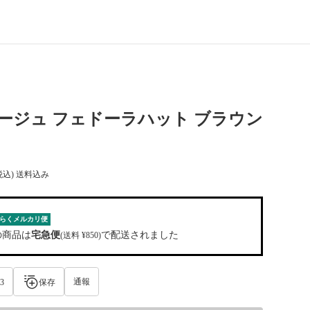
ベージュ フェドーラハット ブラウン
税込) 送料込み
らくメルカリ便
の商品は
宅急便
で配送されました
(送料 ¥850)
通報
3
保存