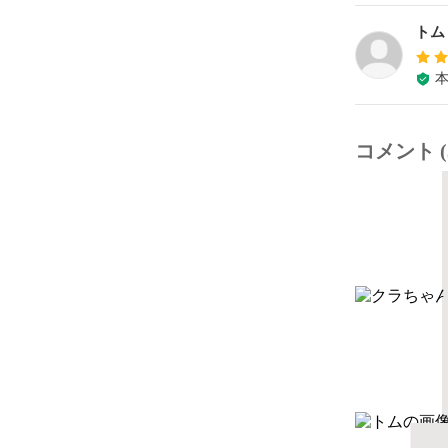
トム
コメント (