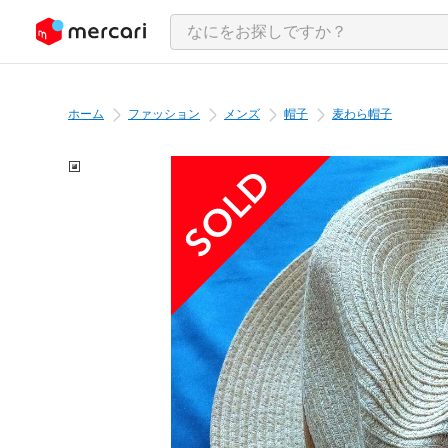
ンツにスキップ
ホーム
ファッション
メンズ
帽子
麦わら帽子