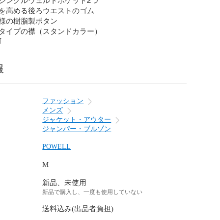
を高める後ろウエストのゴム

様の樹脂製ボタン

タイプの襟（スタンドカラー）
前
報
ファッション
メンズ
ジャケット・アウター
ジャンパー・ブルゾン
POWELL
M
新品、未使用
新品で購入し、一度も使用していない
送料込み(出品者負担)