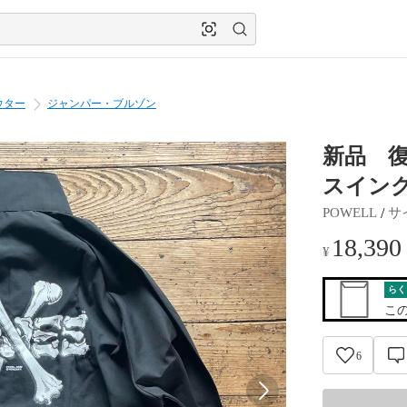
ウター
ジャンパー・ブルゾン
新品 
スイン
 / 
POWELL
サ
18,390
¥
らく
こ
6