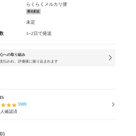
らくらくメルカリ便
匿名配送
未定
数
1~2日で発送
心への取り組み
支払われ、評価後に振り込まれます
IS
5989
本人確認済
0)