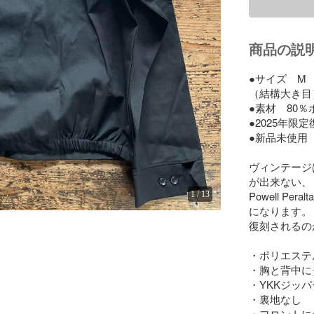
商品の説
●サイズ　M　
（結構大き目）
●素材　80％
●2025年限定
●新品未使用

ヴィンテージ
が出来ない、

Powell Per
1
/
13
になります。

復刻されるの
・ポリエステル
・胸と背中に
・YKKジッパー
・裏地なし

・フロントに