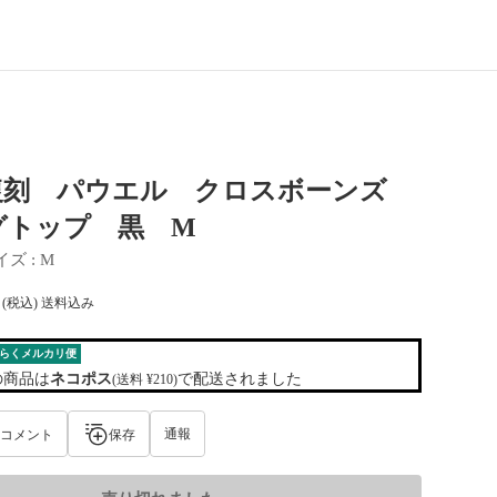
復刻 パウエル クロスボーンズ
グトップ 黒 M
イズ
 : 
M
(税込) 送料込み
らくメルカリ便
の商品は
ネコポス
で配送されました
(送料 ¥210)
通報
コメント
保存