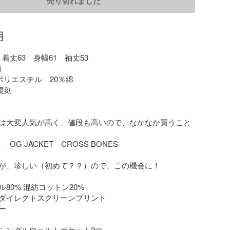
売り切れました
明
着丈63　身幅61　袖丈53



ポリエステル　20％綿

復刻

は大変人気が高く、値段も高いので、なかなか買うこと
alta 　OG JACKET　CROSS BONES

が、珍しい（初めて？？）ので、この機会に！

80% 混紡コットン20%

ダイレクトスクリーンプリント



シングルウェルトポケット2つ
