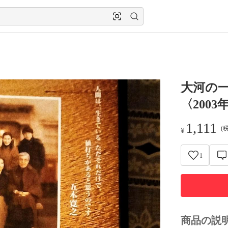
大河の一
〈200
1,111
(
¥
1
商品の説