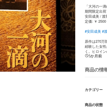
「大河の一滴(
期間限定出荷〉
安田成美 / 渡
定価: ￥ 2500

#安田成美
#
原作は270
経験した女性
く。ヒロイン
5か月前
商品の情
カテゴリー
商品の状態