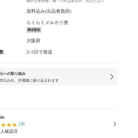
細かな使用感・傷・汚れはあるが、目立たない
送料込み(出品者負担)
らくらくメルカリ便
匿名配送
大阪府
数
2~3日で発送
心への取り組み
支払われ、評価後に振り込まれます
uin
126
本人確認済