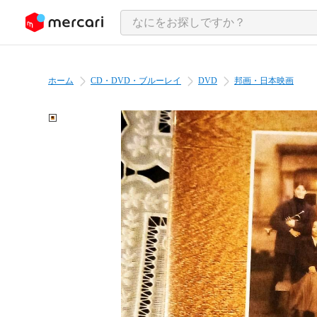
ンツにスキップ
ホーム
CD・DVD・ブルーレイ
DVD
邦画・日本映画