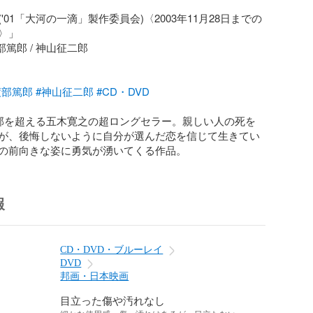
'01「大河の一滴」製作委員会)〈2003年11月28日までの
」

部篤郎 / 神山征二郎

渡部篤郎
#神山征二郎
#CD・DVD
万部を超える五木寛之の超ロングセラー。親しい人の死を
が、後悔しないように自分が選んだ恋を信じて生きてい
の前向きな姿に勇気が湧いてくる作品。
報
CD・DVD・ブルーレイ
DVD
邦画・日本映画
目立った傷や汚れなし