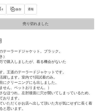
通報
4
保存
売り切れました
明
のテーラードジャケット。ブラック。

）

万で購入しましたが、着る機会がないた

す。王道のテーラードジャケットです。

活躍します。室内で1回試着のみ。

前にクリーニングにも出しました。

ません、ペットおりません。）

さなほつれ、左肘後面に穴が開いてしまっているため、
ております。

ていただくかお店へ出して頂いた方が気にせずに長く着
ると思います。
