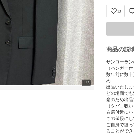
13
商品の説
サンローラン
（ハンガー付き
数年前に数十
め

1
/
8
出品いたしま
どの場面でも
念のため出品
（タバコ吸い
右肩付近に小
この値段にし
ご自身で縫っ
ることができ