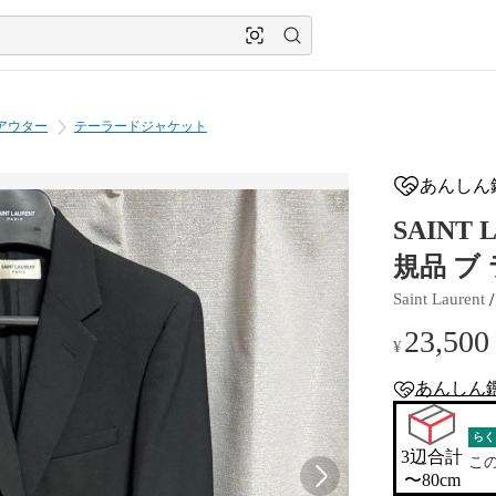
アウター
テーラードジャケット
あんしん
SAIN
規品 ブ
 /
Saint Laurent
23,500
¥
あんしん
anshin-apprais
らく
3辺合計

こ
〜80cm