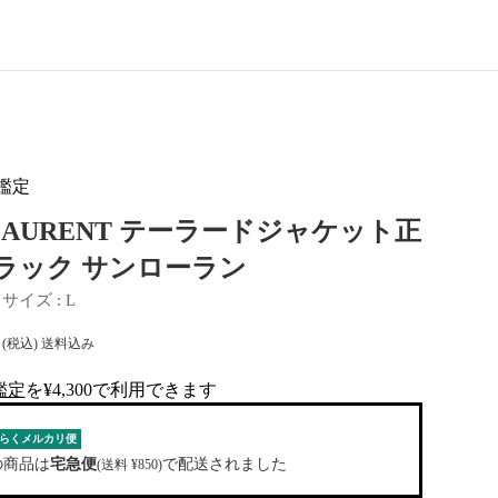
鑑定
T LAURENT テーラードジャケット正
 ラック サンローラン
 
サイズ
 : 
L
(税込) 送料込み
鑑定
を¥4,300で利用できます
al-tag
らくメルカリ便
の商品は
宅急便
で配送されました
(送料 ¥850)