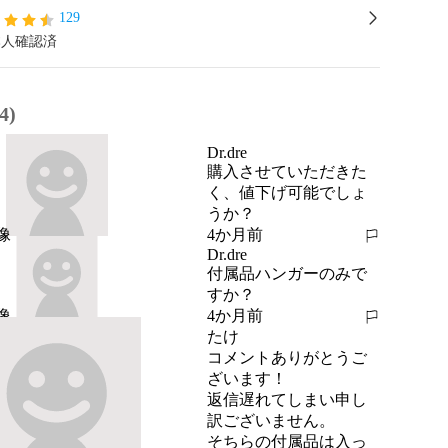
129
本人確認済
4)
Dr.dre
購入させていただきた
く、値下げ可能でしょ
うか？
4か月前
報告する
Dr.dre
付属品ハンガーのみで
すか？
4か月前
報告する
たけ
コメントありがとうご
ざいます！

返信遅れてしまい申し
訳ございません。

そちらの付属品は入っ