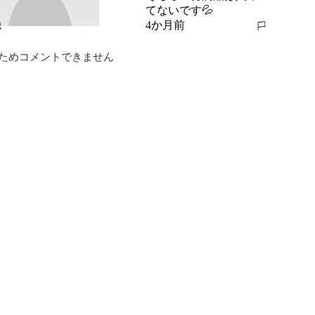
てないです💦
4か月前
報告する
ためコメントできません