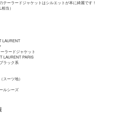
のテーラードジャケットはシルエットが本に綺麗です！

L相当）



NT LAURENT



テーラードジャケット

NT LAURENT PARIS

ブラック系

（スーツ地）

ールシーズ
報