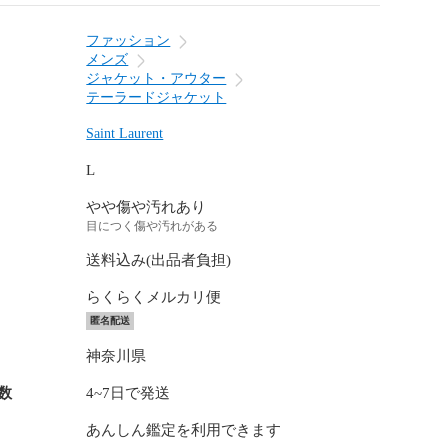
ファッション
メンズ
ジャケット・アウター
テーラードジャケット
Saint Laurent
L
やや傷や汚れあり
目につく傷や汚れがある
送料込み(出品者負担)
らくらくメルカリ便
匿名配送
神奈川県
数
4~7日で発送
あんしん鑑定を利用できます