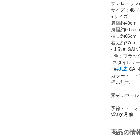
サンローラン
サイズ：48（
●サイズ

肩幅約43cm

身幅約50.5cm
袖丈約66cm

着丈約77cm

- J 5>#: SAI
- 色：ブラック
-スタイル：
- #
#JLŹ
: SAI
カラー・・・
柄…無地

素材…ウール
季節・・・オ
3か月前
商品の情