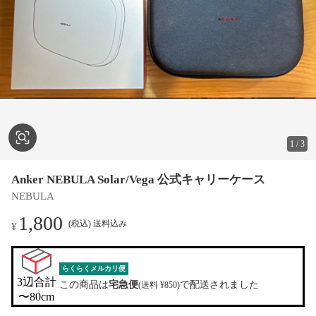
1
/
3
Anker NEBULA Solar/Vega 公式キャリーケース
NEBULA
1,800
(税込) 送料込み
¥
らくらくメルカリ便
3辺合計

この商品は
宅急便
で配送されました
(送料 ¥850)
〜80cm