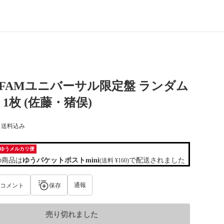
esz FAMユニバーサル限定盤 ランダム
1枚 (佐藤・猪俣)
) 送料込み
ゆうメルカリ便
の商品は
ゆうパケットポストmini
で配送されました
(送料 ¥160)
通報
コメント
保存
売り切れました