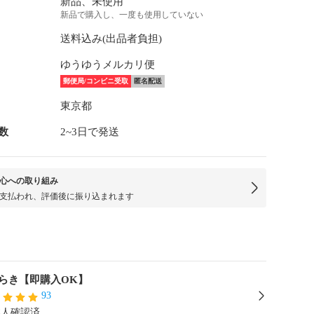
新品、未使用
新品で購入し、一度も使用していない
送料込み(出品者負担)
ゆうゆうメルカリ便
郵便局/コンビニ受取
匿名配送
東京都
数
2~3日で発送
心への取り組み
支払われ、評価後に振り込まれます
らき【即購入OK】
93
本人確認済