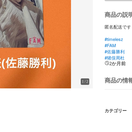
商品の説
匿名配送です

#timelesz
#FAM
#佐藤勝利
#猪俣周杜
2か月前
商品の情
1
/
2
カテゴリー