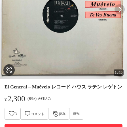
1
/
10
El General – Muévelo レコード ハウス ラテン レゲトン
2,300
(税込) 送料込み
¥
通報
3
コメント
保存