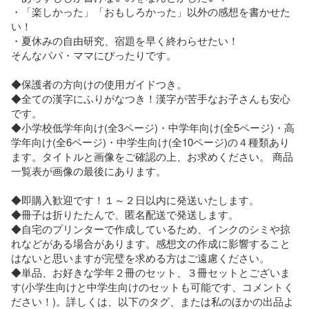
・「楽しかった」「おもしろかった」以外の感想を書かせた
い！  

・夏休みの自由研究、宿題を早く終わらせたい！

そんなパパ・ママにぴったりです。  

◆保護者の方向けの使用ガイドつき。 

◆全ての漢字にふりがなつき！漢字が苦手なお子さんも安心
です。 

◆小学校低学年向け(全3ページ)・中学年向け(全5ページ)・高
学年向け(全6ページ)・中学生向け(全10ページ)の４種類あり
ます。タイトルと画像をご確認の上、お求めください。 商品
一覧表が画像の最後にあります。

◆即購入歓迎です！１～２日以内に発送いたします。 

◆冊子は折りたたんで、匿名配送で発送します。 

◆自宅のプリンターで作成しているため、インクのシミや掠
れなどがある場合があります。感想文の作成に影響すること
はないと思いますが完璧を求める方はご遠慮ください。

◆単品、お好きな学年２冊のセット、３冊セットとございま
す(小学生向けと中学生向けのセットも可能です、コメントく
ださい！)。詳しくは、以下のタグ、または私のほかの出品よ