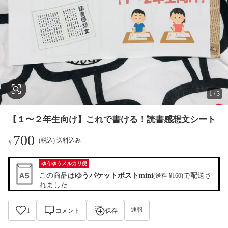
1
/
3
【１〜２年生向け】これで書ける！読書感想文シート
700
(税込) 送料込み
¥
ゆうゆうメルカリ便
この商品は
ゆうパケットポストmini
で配送さ
(送料 ¥160)
れました
通報
1
コメント
保存