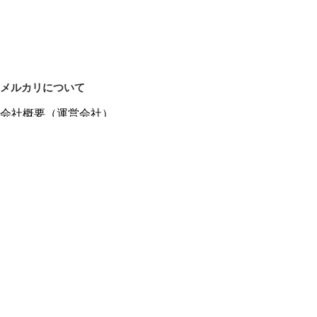
メルカリについて
会社概要（運営会社）
採用情報
プレスリリース
公式ブログ
プレスキット
メルカリUS
メルカリShops
m department（エムデパ）
ヘルプ
ヘルプセンター（ガイド・お問い合わせ）
メルカリShopsでショップを開設する
メルカリShops ショップ管理画面にログイン
メルカリShops出店者向けガイド