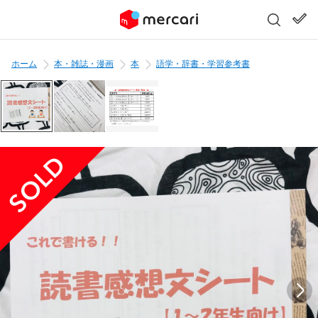
ホーム
本・雑誌・漫画
本
語学・辞書・学習参考書