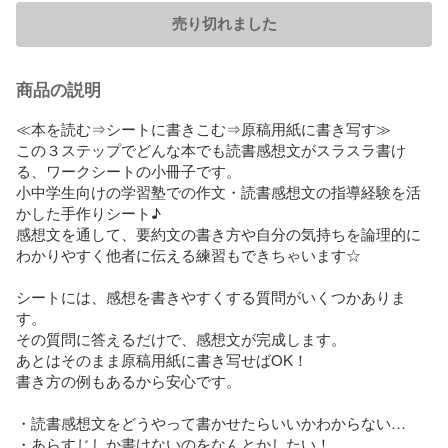
売り切れました
商品の説明
≪本を読む⇒シートに書きこむ⇒原稿用紙に書き写す≫ 

この３ステップでどんな本でも読書感想文がスラスラ書け
る、ワークシートの小冊子です。  

小中学生向けの学習塾での作文・読書感想文の指導経験を活
かした手作りシート♪

感想文を通して、要約文の書き方や自分の気持ちを論理的に
わかりやすく他者に伝える練習もできちゃいます☆

シートには、感想を書きやすくする質問がいくつかありま
す。 

その質問に答えるだけで、感想文が完成します。 

あとはそのまま原稿用紙に書き写せばOK！ 

書き方の例もあるから安心です。

・読書感想文をどうやって書かせたらいいかわからない… 

・あらすじしか書けないのをなんとかしたい！ 
