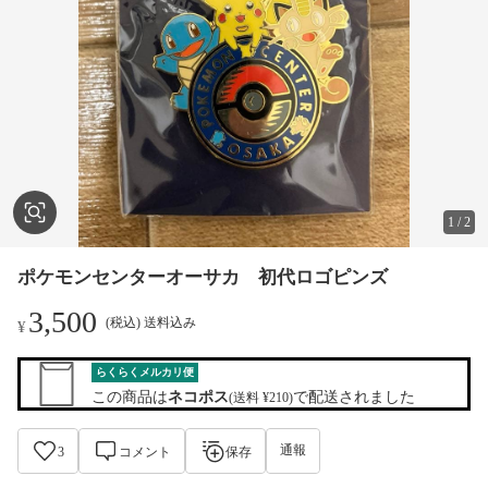
1
/
2
ポケモンセンターオーサカ 初代ロゴピンズ
3,500
(税込) 送料込み
¥
らくらくメルカリ便
この商品は
ネコポス
で配送されました
(送料 ¥210)
通報
3
コメント
保存