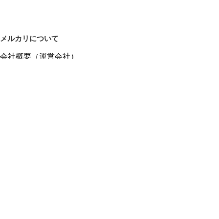
メルカリについて
会社概要（運営会社）
採用情報
プレスリリース
公式ブログ
プレスキット
メルカリUS
メルカリShops
m department（エムデパ）
ヘルプ
ヘルプセンター（ガイド・お問い合わせ）
メルカリShopsでショップを開設する
メルカリShops ショップ管理画面にログイン
メルカリShops出店者向けガイド
お問い合わせ一覧
フリーワードから商品をさがす
プライバシーと利用規約