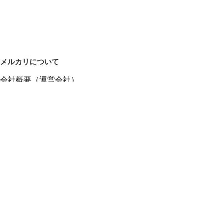
メルカリについて
会社概要（運営会社）
採用情報
プレスリリース
公式ブログ
プレスキット
メルカリUS
メルカリShops
m department（エムデパ）
ヘルプ
ヘルプセンター（ガイド・お問い合わせ）
メルカリShopsでショップを開設する
メルカリShops ショップ管理画面にログイン
メルカリShops出店者向けガイド