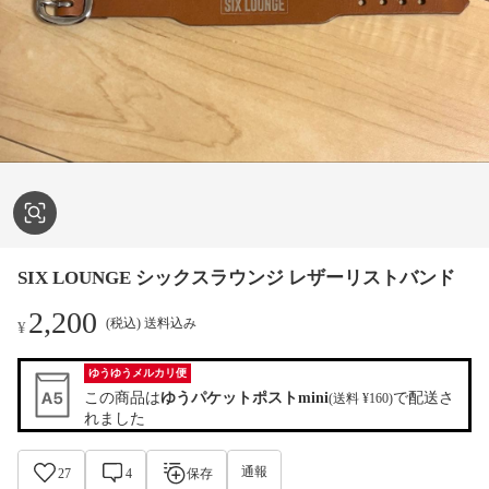
SIX LOUNGE シックスラウンジ レザーリストバンド
2,200
(税込) 送料込み
¥
ゆうゆうメルカリ便
この商品は
ゆうパケットポストmini
で配送さ
(送料 ¥160)
れました
通報
27
4
保存