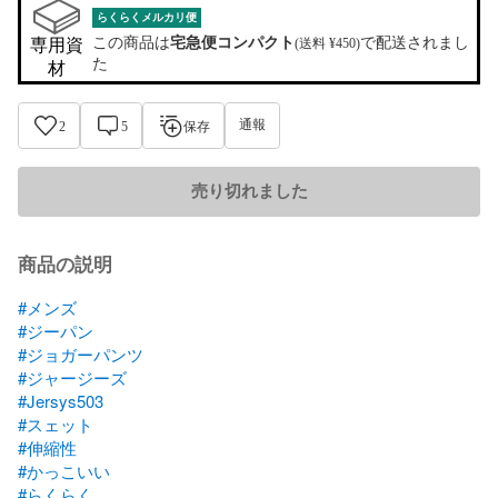
らくらくメルカリ便
この商品は
宅急便コンパクト
で配送されまし
専用資
(送料 ¥450)
た
材
通報
2
5
保存
売り切れました
商品の説明
#メンズ
#ジーパン
#ジョガーパンツ
#ジャージーズ
#Jersys503
#スェット
#伸縮性
#かっこいい
#らくらく