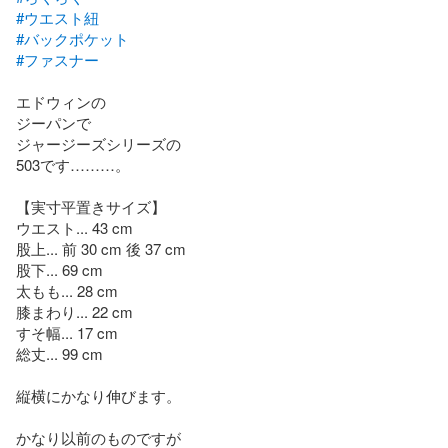
#ウエスト紐
#バックポケット
#ファスナー
エドウィンの

ジーパンで

ジャージーズシリーズの

503です………。

【実寸平置きサイズ】

ウエスト... 43 cm

股上... 前 30 cm 後 37 cm

股下... 69 cm

太もも... 28 cm

膝まわり... 22 cm

すそ幅... 17 cm

総丈... 99 cm

縦横にかなり伸びます。

かなり以前のものですが
