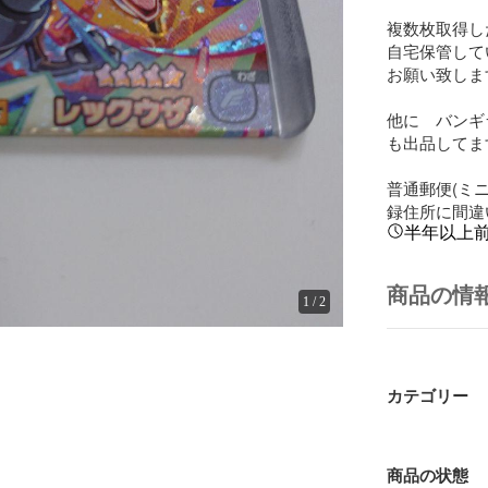
複数枚取得し
自宅保管して
お願い致します
他に　バンギラ
も出品してま
普通郵便(ミ
録住所に間違
半年以上
商品の情
1
/
2
カテゴリー
商品の状態