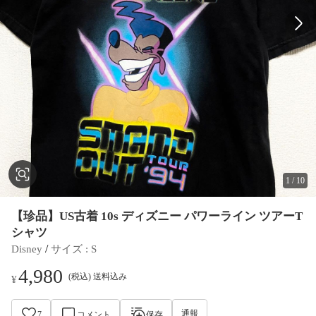
1
/
10
【珍品】US古着 10s ディズニー パワーライン ツアーT
シャツ
 / 
Disney
サイズ
 : 
S
4,980
(税込) 送料込み
¥
通報
7
コメント
保存