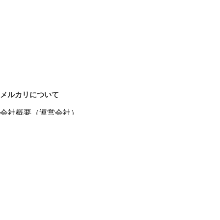
メルカリについて
会社概要（運営会社）
採用情報
プレスリリース
公式ブログ
プレスキット
メルカリUS
メルカリShops
m department（エムデパ）
ヘルプ
ヘルプセンター（ガイド・お問い合わせ）