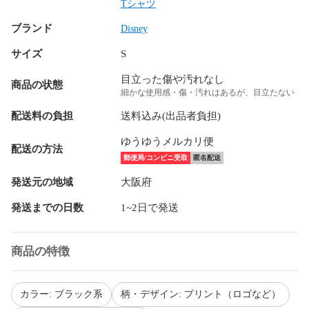
Tシャツ
ブランド
Disney
サイズ
S
目立った傷や汚れなし
商品の状態
細かな使用感・傷・汚れはあるが、目立たない
配送料の負担
送料込み(出品者負担)
ゆうゆうメルカリ便
配送の方法
郵便局/コンビニ受取
匿名配送
発送元の地域
大阪府
発送までの日数
1~2日で発送
商品の特徴
カラー: ブラック系
柄・デザイン: プリント（ロゴなど）