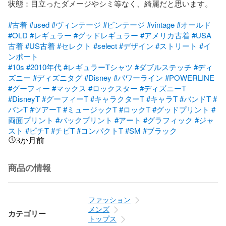
状態：目立ったダメージやシミ等なく、綺麗だと思います。

#古着
#used
#ヴィンテージ
#ビンテージ
#vintage
#オールド
#OLD
#レギュラー
#グッドレギュラー
#アメリカ古着
#USA
古着
#US古着
#セレクト
#select
#デザイン
#ストリート
#イ
ンポート
#10s
#2010年代
#レギュラーTシャツ
#ダブルステッチ
#ディ
ズニー
#ディズニタグ
#Disney
#パワーライン
#POWERLINE
#グーフィー
#マックス
#ロックスター
#ディズニーT
#DisneyT
#グーフィーT
#キャラクターT
#キャラT
#バンドT
#
バンT
#ツアーT
#ミュージックT
#ロックT
#グッドプリント
#
両面プリント
#バックプリント
#アート
#グラフィック
#ジャ
スト
#ピチT
#チビT
#コンパクトT
#SM
#ブラック
3か月前
商品の情報
ファッション
メンズ
カテゴリー
トップス