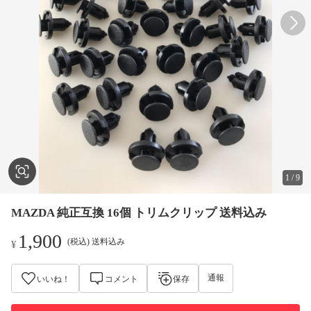
1
/
9
MAZDA 純正互換 16個 トリムクリップ 送料込み
1,900
(税込) 送料込み
¥
通報
いいね！
コメント
保存