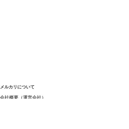
メルカリについて
会社概要（運営会社）
採用情報
プレスリリース
公式ブログ
プレスキット
メルカリUS