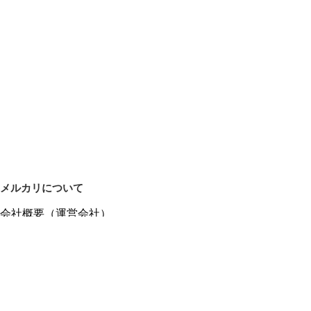
メルカリについて
会社概要（運営会社）
採用情報
プレスリリース
公式ブログ
プレスキット
メルカリUS
メルカリShops