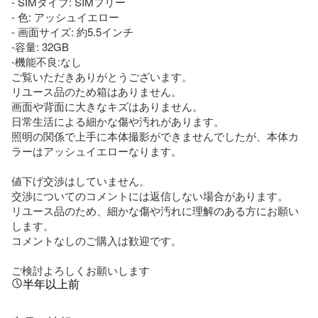
- SIMタイプ: SIMフリー

- 色: アッシュイエロー

- 画面サイズ: 約5.5インチ

-容量: 32GB

-機能不良:なし

ご覧いただきありがとうございます。

リユース品のため箱はありません。

画面や背面に大きなキズはありません。　

日常生活による細かな傷や汚れがあります。

照明の関係で上手に本体撮影ができませんでしたが、本体カ
ラーはアッシュイエローなります。

値下げ交渉はしていません。

交渉についてのコメントには返信しない場合があります。

リユース品のため、細かな傷や汚れに理解のある方にお願い
します。

コメントなしのご購入は歓迎です。

ご検討よろしくお願いします
半年以上前