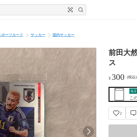
スポーツカード
サッカー
国内サッカー
前田大然
ス
300
(税込
¥
らく
こ
2