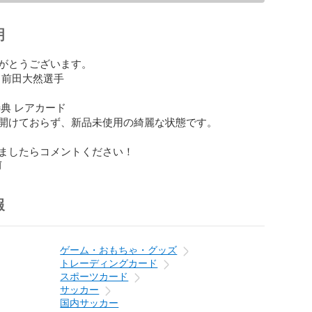
明
がとうございます。

 前田大然選手

典 レアカード

開けておらず、新品未使用の綺麗な状態です。

ましたらコメントください！
前
報
ゲーム・おもちゃ・グッズ
トレーディングカード
スポーツカード
サッカー
国内サッカー