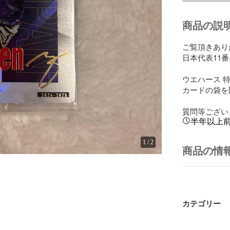
商品の説
ご覧頂きあり
日本代表11番
ウエハース 特
カードの袋を
質問等ござい
半年以上
1
/
2
商品の情
カテゴリー