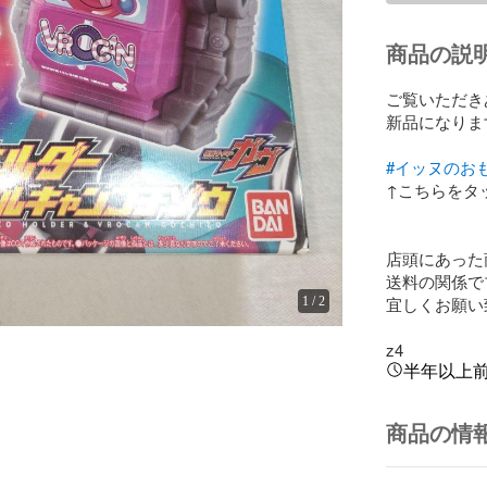
商品の説
ご覧いただきありが
新品になります
#イッヌのお
↑こちらをタ
店頭にあった
送料の関係で
宜しくお願い
1
/
2
z4
半年以上
商品の情