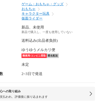
ゲーム・おもちゃ・グッズ
おもちゃ
キャラクター玩具
仮面ライダー
新品、未使用
新品で購入し、一度も使用していない
送料込み(出品者負担)
ゆうゆうメルカリ便
郵便局/コンビニ受取
匿名配送
未定
数
2~3日で発送
心への取り組み
支払われ、評価後に振り込まれます