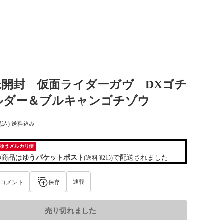
未開封 仮面ライダーガヴ DXゴチ
ルダー＆ブルキャンゴチゾウ
税込) 送料込み
ゆうメルカリ便
の商品は
ゆうパケットポスト
で配送されました
(送料 ¥215)
通報
コメント
保存
売り切れました