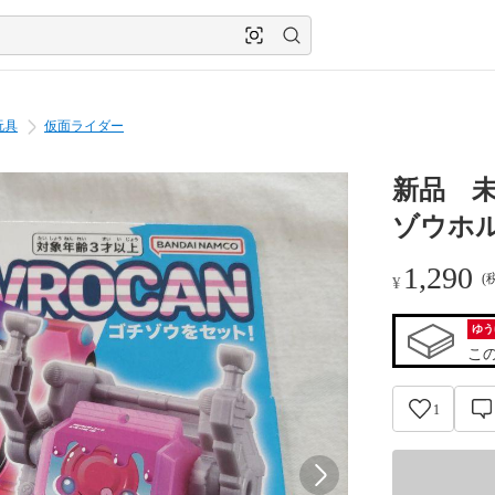
玩具
仮面ライダー
新品 
ゾウホ
1,290
(
¥
ゆう
こ
1