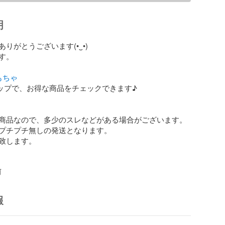
明
とうございます(⁠•⁠‿⁠•⁠)

。

もちゃ
ップで、お得な商品をチェックできます♪

商品なので、多少のスレなどがある場合がございます。

プチプチ無しの発送となります。

致します。

前
報