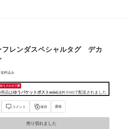
ンフレンダスペシャルタグ デカ
ン
) 送料込み
ゆうメルカリ便
の商品は
ゆうパケットポストmini
で配送されました
(送料 ¥160)
通報
コメント
保存
売り切れました