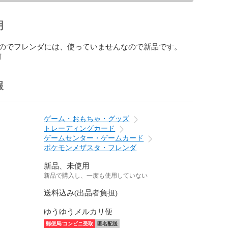
明
のでフレンダには、使っていませんなので新品です。
前
報
ゲーム・おもちゃ・グッズ
トレーディングカード
ゲームセンター・ゲームカード
ポケモンメザスタ・フレンダ
新品、未使用
新品で購入し、一度も使用していない
送料込み(出品者負担)
ゆうゆうメルカリ便
郵便局/コンビニ受取
匿名配送