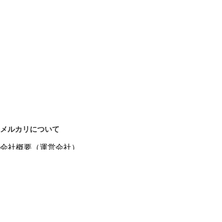
メルカリについて
会社概要（運営会社）
採用情報
プレスリリース
公式ブログ
プレスキット
メルカリUS
メルカリShops
m department（エムデパ）