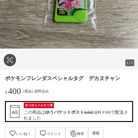
1
/
2
ポケモンフレンダスペシャルタグ デカヌチャン
400
(税込) 送料込み
¥
ゆうゆうメルカリ便
この商品は
ゆうパケットポストmini
で配送さ
(送料 ¥160)
れました
通報
いいね！
コメント
保存