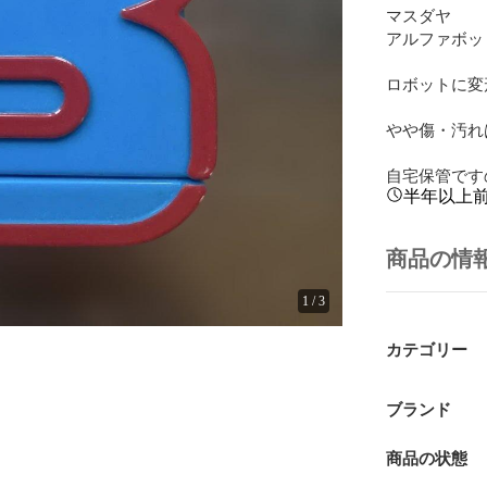
マスダヤ

アルファボット
ロボットに変
やや傷・汚れ
自宅保管です
半年以上
商品の情
1
/
3
カテゴリー
ブランド
商品の状態