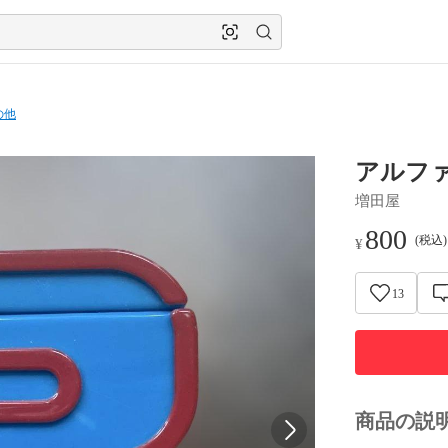
の他
アルフ
増田屋
800
(税込
¥
13
商品の説