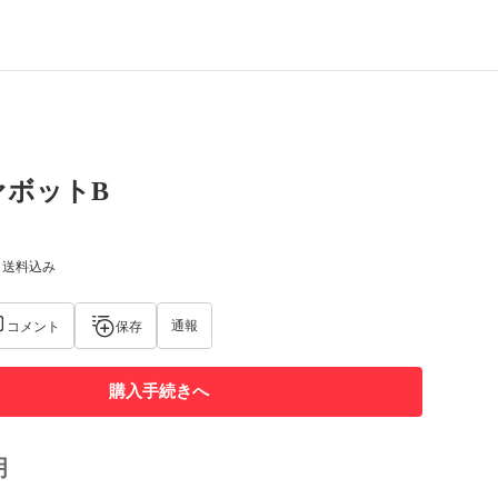
ァボットB
) 送料込み
通報
コメント
保存
購入手続きへ
明