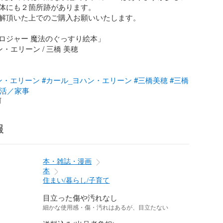
体にも２箇所跡があります。

解頂いた上でのご購入お願いいたします。

ロジャー 魔法のぐっすり絵本」

・エリーン / 三橋 美穂

ン・エリーン
#カール_ヨハン・エリーン
#三橋美穂
#三橋
生活／家事
前
報
本・雑誌・漫画
本
住まい/暮らし/子育て
目立った傷や汚れなし
細かな使用感・傷・汚れはあるが、目立たない