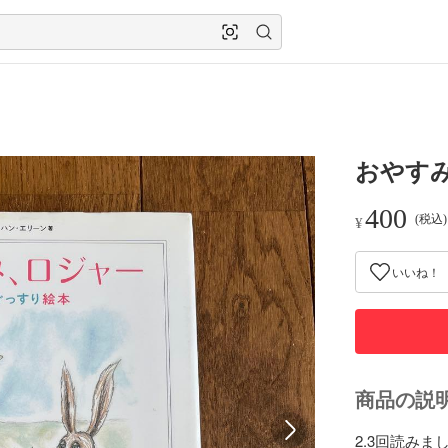
おやす
400
(税込
¥
いいね！
商品の説
2.3回読み