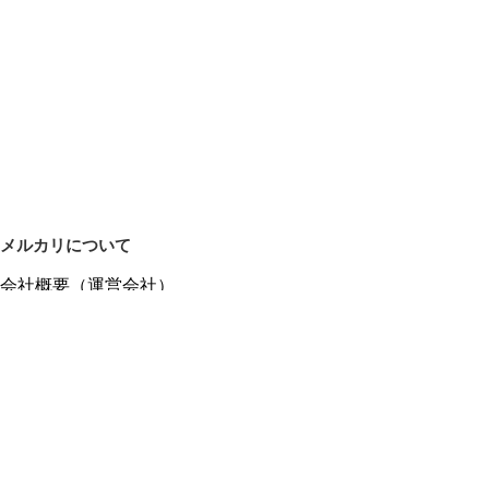
メルカリについて
会社概要（運営会社）
採用情報
プレスリリース
公式ブログ
プレスキット
メルカリUS
メルカリShops
m department（エムデパ）
ヘルプ