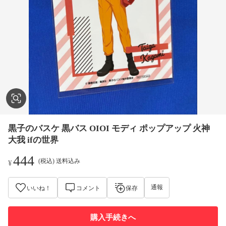
黒子のバスケ 黒バス OIOI モディ ポップアップ 火神
大我 ifの世界
444
(税込) 送料込み
¥
通報
いいね！
コメント
保存
購入手続きへ