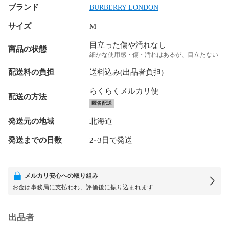
ブランド
BURBERRY LONDON
サイズ
M
目立った傷や汚れなし
商品の状態
細かな使用感・傷・汚れはあるが、目立たない
配送料の負担
送料込み(出品者負担)
らくらくメルカリ便
配送の方法
匿名配送
発送元の地域
北海道
発送までの日数
2~3日で発送
メルカリ安心への取り組み
お金は事務局に支払われ、評価後に振り込まれます
出品者