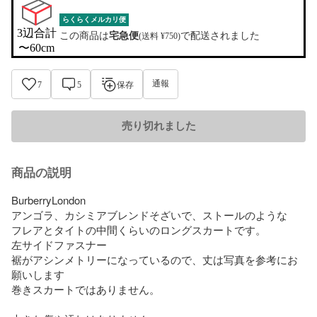
らくらくメルカリ便
3辺合計

この商品は
宅急便
で配送されました
(送料 ¥750)
〜60cm
通報
7
5
保存
売り切れました
商品の説明
BurberryLondon

アンゴラ、カシミアブレンドそざいで、ストールのような　
フレアとタイトの中間くらいのロングスカートです。

左サイドファスナー

裾がアシンメトリーになっているので、丈は写真を参考にお
願いします

巻きスカートではありません。
