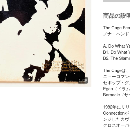
商品の説
The Cage Fea
ノナ・ヘンド
A. Do What Ya
B1. Do What Y
B2. The Slam
The Cage
ニューロマン
1
/
19
セポップ・グルー
Egan（ドラム
Barnacl
1982年にリリー
Connecti
ンジしたカヴ
クロスオーバ