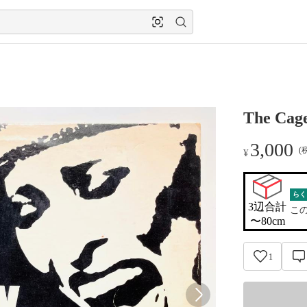
The Cag
3,000
(
¥
らく
3辺合計

こ
〜80cm
1