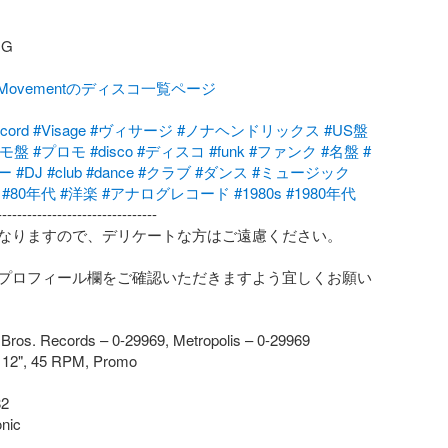
G

talMovementのディスコ一覧ページ
ecord
#Visage
#ヴィサージ
#ノナヘンドリックス
#US盤
ロモ盤
#プロモ
#disco
#ディスコ
#funk
#ファンク
#名盤
#
ー
#DJ
#club
#dance
#クラブ
#ダンス
#ミュージック
#80年代
#洋楽
#アナログレコード
#1980s
#1980年代
-------------------------------

なりますので、デリケートな方はご遠慮ください。

プロフィール欄をご確認いただきますよう宜しくお願い
 Bros. Records – 0-29969, Metropolis – 0-29969

, 12", 45 RPM, Promo

2

nic
