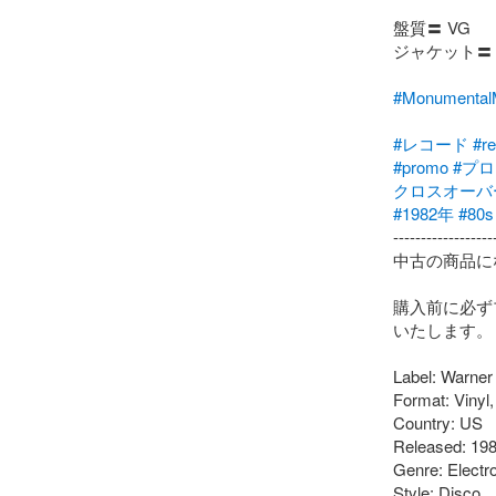
盤質〓 VG

ジャケット〓 
#Monumen
#レコード
#r
#promo
#プ
クロスオーバ
#1982年
#80s
-------------------
中古の商品に
購入前に必ず
いたします。

Label: Warner
Format: Vinyl
Country: US

Released: 198
Genre: Electro
Style: Disco