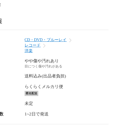
前
報
CD・DVD・ブルーレイ
レコード
洋楽
やや傷や汚れあり
目につく傷や汚れがある
送料込み(出品者負担)
らくらくメルカリ便
匿名配送
未定
数
1~2日で発送