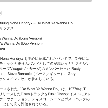
明
turing Nona Hendryx – Do What Ya Wanna Do

リックス

 Wanna Do (Long Version)

a Wanna Do (Dub Version)

mer

は、Nona Hendryx を中心に結成されたバンドで、制作には
ティックの発祥のバンドとして名が高いイギリスのシン
プVisage(ヴィサージ)のメンバーだった Rusty 
）、Steve Barnacle（ベース／ギター）、Gary 
e（サックス／シンセ）が参加している。

スされた「Do What Ya Wanna Do」は、1977年にT-
onがリリースしたDiscoトラックをFunk Discoテイストにアレ
ァーヴァージョン。ディスコ・シーンとポストパンクの
ーとして高く評価されている。
