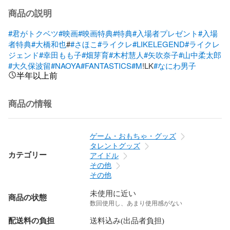
商品の説明
#君がトクベツ
#映画
#映画特典
#特典
#入場者プレゼント
#入場
者特典
#大橋和也
#
#さほこ
#ライクレ
#LIKELEGEND
#ライクレ
ジェンド
#幸田もも子
#畑芽育
#木村慧人
#矢吹奈子
#山中柔太郎
#大久保波留
#NAOYA
#FANTASTICS
#M
!LK
#なにわ男子
半年以上前
商品の情報
ゲーム・おもちゃ・グッズ
タレントグッズ
カテゴリー
アイドル
その他
その他
未使用に近い
商品の状態
数回使用し、あまり使用感がない
配送料の負担
送料込み(出品者負担)