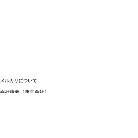
メルカリについて
会社概要（運営会社）
採用情報
プレスリリース
公式ブログ
プレスキット
メルカリUS
メルカリShops
m department（エムデパ）