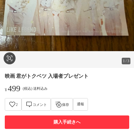
1
/
3
映画 君がトクベツ 入場者プレゼント
499
(税込) 送料込み
¥
通報
2
コメント
保存
購入手続きへ