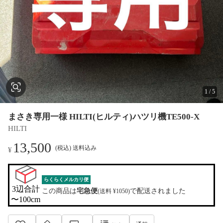
1
/
5
まさき専用一様 HILTI(ヒルティ)ハツリ機TE500-X
HILTI
13,500
(税込) 送料込み
¥
らくらくメルカリ便
3辺合計

この商品は
宅急便
で配送されました
(送料 ¥1050)
〜100cm