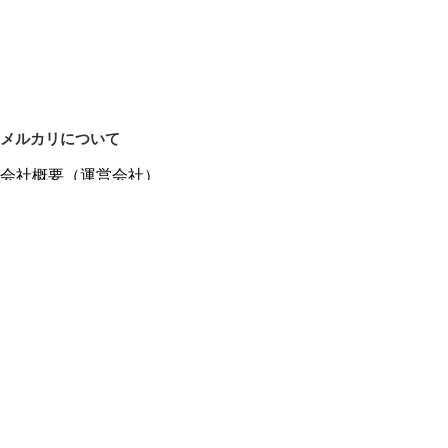
メルカリについて
会社概要（運営会社）
採用情報
プレスリリース
公式ブログ
プレスキット
メルカリUS
メルカリShops
m department（エムデパ）
ヘルプ
ヘルプセンター（ガイド・お問い合わせ）
メルカリShopsでショップを開設する
メルカリShops ショップ管理画面にログイン
メルカリShops出店者向けガイド