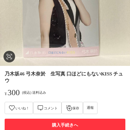
乃木坂46 弓木奈於 生写真 口ほどにもないKISS チュ
ウ
300
(税込) 送料込み
¥
通報
いいね！
コメント
保存
購入手続きへ